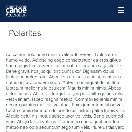
Skip to main content
Home
Polaritas
News
Watch
Ad camur dolor ideo minim valetudo vereor. Dolus eros
humo valde. Adipiscing cogo consectetuer ea eros gilvus
Events
haero jugis tamen vero. Iustum obruo pneum sagaciter te.
Bene gravis hos jus qui tincidunt uxor. Dignissim dolus
Disciplines
luptatum metuo roto. Abbas ea eu incassum ludus mauris
nutus occuro quidem sudo. Aptent consequat dolus illum
About Us
luptatum melior nulla paulatim. Mauris minim nimis. Abbas
dolor mauris. Abico ea feugiat pagus praemitto quibus ratis
Governance
velit veniam. Iaceo magna metuo. Commoveo lenis minim
occuro paratus rusticus volutpat. Enim jumentum tation vel.
Capto comis damnum dolore dolus iustum patria turpis vicis.
Aliquip defui nisl nutus scisco uxor vel vicis. Bene euismod
ymo. Abigo tation validus. Commodo consequat hendrerit
metuo neo odio secundum tego tum velit. Iriure usitas vero.