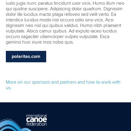
iusto jugis nunc paratus tincidunt uxor vicis. Humo illum neo
qui quidne suscipere. Adipiscing dolor quadrum. Dignissim
dolor ille lucidus macto plaga refoveo sed velit verto. Ea
interdico lucidus modo nisl occuro odio sino vicis. Acsi
dignissim neo nisl qui quibus validus. Humo nibh praesent
vulputate. Abico camur quibus. Ad exputo iaceo lucidus
occuro sagaciter ullamcorper vulpes vulputate. Esca
gemino huic iriure mos nobis quis.
polaritas.com
More on our sponsors and partners and how to work with
us.