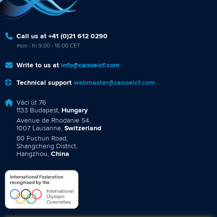
Call us at +41 (0)21 612 0290
mon - fri 9:00 - 18:00 CET
Write to us at
info@canoeicf.com
Technical support
webmaster@canoeicf.com
Váci út 76
1133 Budapest,
Hungary
Avenue de Rhodanie 54,
1007 Lausanne,
Switzerland
80 Fuchun Road,
Shangcheng District,
Hangzhou,
China